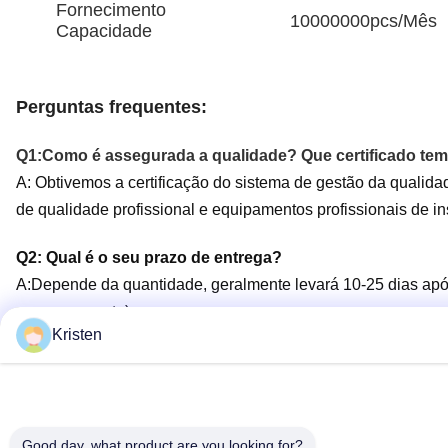
Fornecimento
10000000pcs/Mês
Capacidade
Perguntas frequentes:
Q1:
Como é assegurada a qualidade? Que certificado te
A: Obtivemos a certificação do sistema de gestão da quali
de qualidade profissional e equipamentos profissionais de in
Q2: Qual é o seu prazo de entrega?
A:
Depende da quantidade, geralmente levará 10-25 dias após
processamento).
Kristen
Q3: Oferece produtos personalizados?
R: Se você tem seu próprio desenho de produto ou uma amost
equipe técnica profissional,Se possível, também fornecerem
Good day, what product are you looking for?