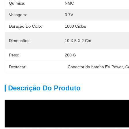
Química:
NMC
Voltagem:
3.7V
Duração Do Ciclo:
1000 Ciclos
Dimensões:
10 X 5 X 2 Cm
Peso:
200 G
Destacar:
Conector da bateria EV Power
, 
C
Descrição Do Produto