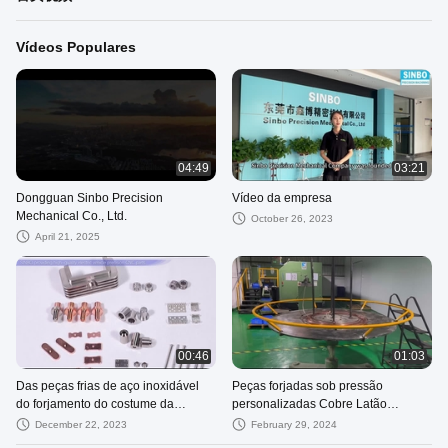
Vídeos Populares
04:49
03:21
Dongguan Sinbo Precision
Vídeo da empresa
Mechanical Co., Ltd.
October 26, 2023
April 21, 2025
00:46
01:03
Das peças frias de aço inoxidável
Peças forjadas sob pressão
do forjamento do costume da
personalizadas Cobre Latão
elevada precisão componentes de
Precisão Componentes forjados a
December 22, 2023
February 29, 2024
direção frios
frio