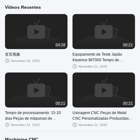
Vídeos Recentes
04:28
00:21
首页视频
Equipamento de Teste Japão
Keyence IM7000 Tempo de
December 10, 2025
Processamento de Peças
November 21, 2025
Mecânicas CNC 15-20 Dias Varia
por Peça Componentes CNC de
Precisão
00:21
00:21
Tempo de processamento: 15-20
Usinagem CNC Peças de Metal
dias Peças de máquinas de
CNC Personalizadas Produzidas
engenharia CNC Componentes
Usando a Máquina de Fundição
November 21, 2025
November 21, 2025
personalizados para automação
Sob Pressão TOYO 350T
industrial e sistemas mecânicos
Componentes de Metal de
Machining CNC