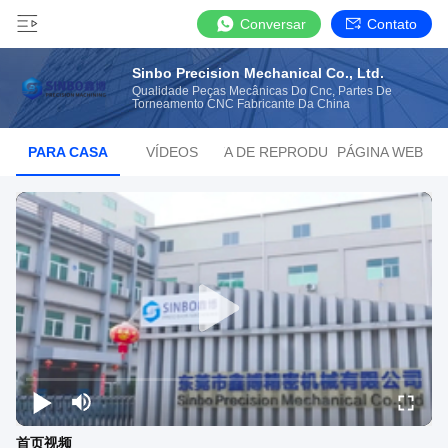
Conversar
Contato
Sinbo Precision Mechanical Co., Ltd.
Qualidade Peças Mecânicas Do Cnc, Partes De
Torneamento CNC Fabricante Da China
PARA CASA
VÍDEOS
LISTA DE REPRODUÇÃO
PÁGINA WEB
首页视频