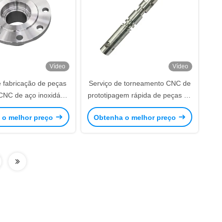
Vídeo
Vídeo
e fabricação de peças
Serviço de torneamento CNC de
CNC de aço inoxidável
prototipagem rápida de peças de
titânio personalizado
máquinas automáticas
 o melhor preço
Obtenha o melhor preço
personalizadas