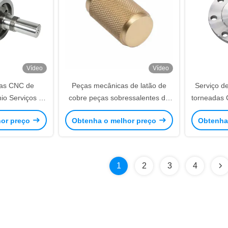
Vídeo
Vídeo
das CNC de
Peças mecânicas de latão de
Serviço d
io Serviços de
cobre peças sobressalentes de
torneadas 
alizados com
torneamento CNC com polimento
alumínio 
hor preço
Obtenha o melhor preço
Obtenha
ISO9001
personalizado
1
2
3
4