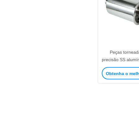
Peças tornea
precisão SS alumín
usinagem person
Obtenha o mel
aprovação 