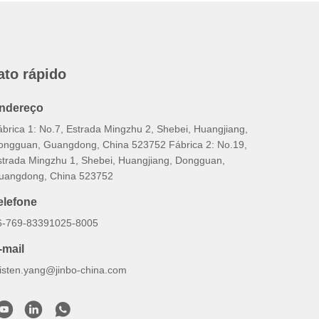
ato rápido
ndereço
ábrica 1: No.7, Estrada Mingzhu 2, Shebei, Huangjiang,
ongguan, Guangdong, China 523752 Fábrica 2: No.19,
strada Mingzhu 1, Shebei, Huangjiang, Dongguan,
uangdong, China 523752
elefone
6-769-83391025-8005
-mail
risten.yang@jinbo-china.com