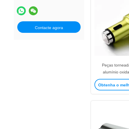
Contacte agora
Peças tornea
alumínio oxid
sobressalentes 
Obtenha o mel
CNC person