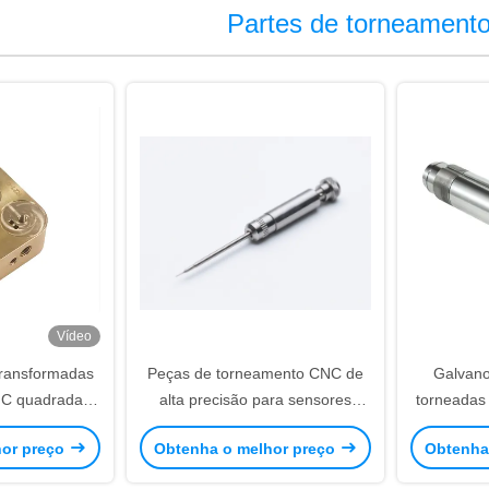
Partes de torneament
Vídeo
transformadas
Peças de torneamento CNC de
Galvano
NC quadradas
alta precisão para sensores
torneadas
com desenho e
industriais utilizados na
Alumínio 
hor preço
Obtenha o melhor preço
Obtenha
atuitos
fabricação de automóveis e
electrónicos