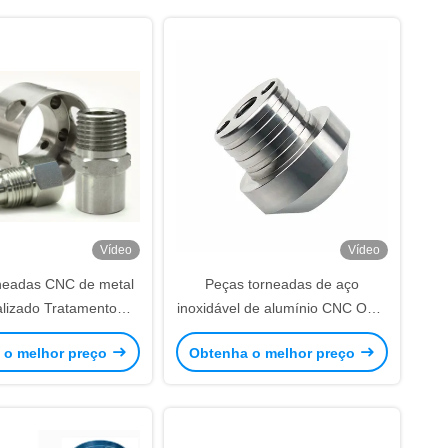
Vídeo
Vídeo
neadas CNC de metal
Peças torneadas de aço
lizado Tratamento
inoxidável de alumínio CNC OEM
Peças de aço CNC de
Peças de latão para máquinas
 o melhor preço
Obtenha o melhor preço
lta precisão
de torno