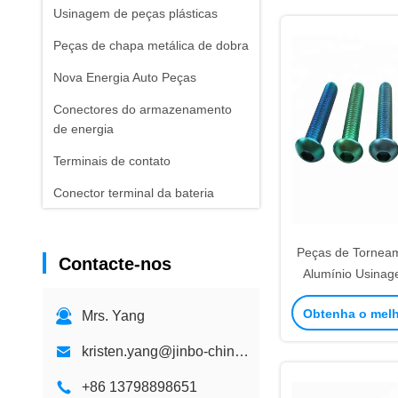
Usinagem de peças plásticas
Peças de chapa metálica de dobra
Nova Energia Auto Peças
Conectores do armazenamento
de energia
Terminais de contato
Conector terminal da bateria
Soluções de Fabricação CNC
Peças de Tornea
Contacte-nos
Alumínio Usina
Mecânicas com
Obtenha o mel
Mrs. Yang
Anodiz
kristen.yang@jinbo-china.com
+86 13798898651