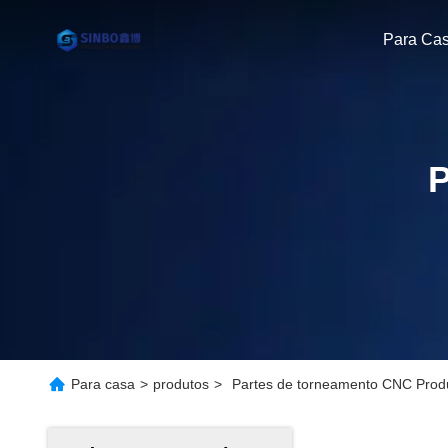
Para Ca
P
Para casa
>
produtos
>
Partes de torneamento CNC Produ