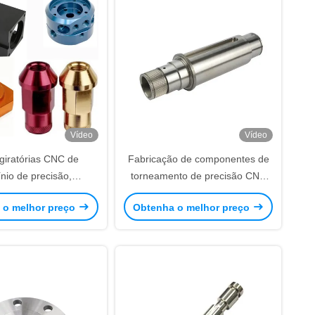
Vídeo
Vídeo
giratórias CNC de
Fabricação de componentes de
nio de precisão,
torneamento de precisão CNC
o, peças da caixa da
ODM Peças de usinagem CNC
 o melhor preço
Obtenha o melhor preço
a personalizadas
de metal