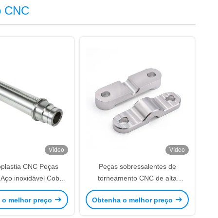
o CNC
Vídeo
Vídeo
plastia CNC Peças
Peças sobressalentes de
 Aço inoxidável Cobre
torneamento CNC de alta
Serviço de impressão
precisão Alumínio Aço inoxidável
 o melhor preço
Obtenha o melhor preço
3D
Personalizado