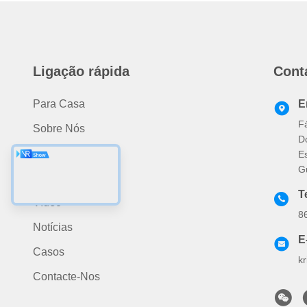
Ligação rápida
Cont
Para Casa
E
F
Sobre Nós
D
Produtos
E
G
Aplicação
T
Vídeo
8
Notícias
E
Casos
k
Contacte-Nos