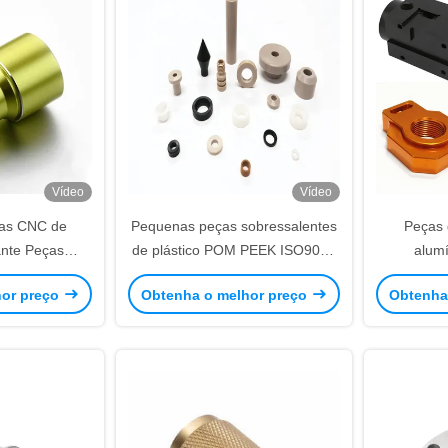
Vídeo
Vídeo
das CNC de
Pequenas peças sobressalentes
Peças 
ante Peças
de plástico POM PEEK ISO9001
alumí
de polimento
peças de precisão para
anodizaçã
hor preço
Obtenha o melhor preço
Obtenha
alizadas
torneamento CNC
câmer