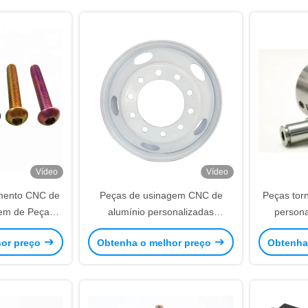
Vídeo
Vídeo
mento CNC de
Peças de usinagem CNC de
Peças tor
gem de Peças
alumínio personalizadas
persona
 Acabamento
Anodização Serviço de
térmico 
hor preço
Obtenha o melhor preço
Obtenha
ado
torneamento de precisão CNC
a