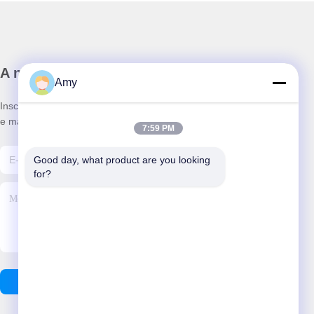
A nossa newsletter
Amy
Inscreva-se no nosso boletim informativo para obter descontos
e mais.
7:59 PM
Good day, what product are you looking 
for?
Enviar E-Mail