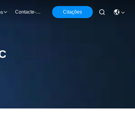
Contacte-Nos
Citações
os
NC